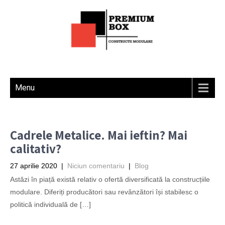
Menu
Cadrele Metalice. Mai ieftin? Mai
calitativ?
27 aprilie 2020
|
Niciun comentariu
|
Blog
Astăzi în piață există relativ o ofertă diversificată la construcțiile
modulare. Diferiți producători sau revânzători își stabilesc o
politică individuală de […]