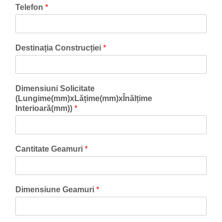
Telefon
*
Destinația Construcției
*
Dimensiuni Solicitate
(Lungime(mm)xLățime(mm)xÎnălțime
Interioară(mm))
*
Cantitate Geamuri
*
Dimensiune Geamuri
*