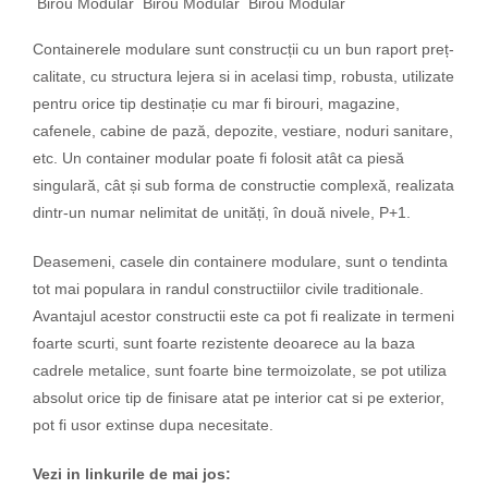
Birou Modular
Birou Modular
Birou Modular
Containerele modulare sunt construcții cu un bun raport preț-
calitate, cu structura lejera si in acelasi timp, robusta, utilizate
pentru orice tip destinație cu mar fi birouri, magazine,
cafenele, cabine de pază, depozite, vestiare, noduri sanitare,
etc. Un container modular poate fi folosit atât ca piesă
singulară, cât și sub forma de constructie complexă, realizata
dintr-un numar nelimitat de unități, în două nivele, P+1.
Deasemeni, casele din containere modulare, sunt o tendinta
tot mai populara in randul constructiilor civile traditionale.
Avantajul acestor constructii este ca pot fi realizate in termeni
foarte scurti, sunt foarte rezistente deoarece au la baza
cadrele metalice, sunt foarte bine termoizolate, se pot utiliza
absolut orice tip de finisare atat pe interior cat si pe exterior,
pot fi usor extinse dupa necesitate.
Vezi in linkurile de mai jos: