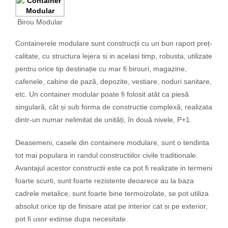
Birou Modular
Containerele modulare sunt construcții cu un bun raport preț-
calitate, cu structura lejera si in acelasi timp, robusta, utilizate
pentru orice tip destinație cu mar fi birouri, magazine,
cafenele, cabine de pază, depozite, vestiare, noduri sanitare,
etc. Un container modular poate fi folosit atât ca piesă
singulară, cât și sub forma de constructie complexă, realizata
dintr-un numar nelimitat de unități, în două nivele, P+1.
Deasemeni, casele din containere modulare, sunt o tendinta
tot mai populara in randul constructiilor civile traditionale.
Avantajul acestor constructii este ca pot fi realizate in termeni
foarte scurti, sunt foarte rezistente deoarece au la baza
cadrele metalice, sunt foarte bine termoizolate, se pot utiliza
absolut orice tip de finisare atat pe interior cat si pe exterior,
pot fi usor extinse dupa necesitate.