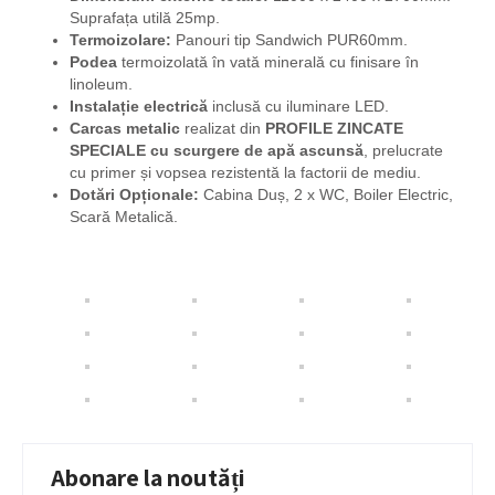
Suprafața utilă 25mp.
Termoizolare:
Panouri tip Sandwich PUR60mm.
Podea
termoizolată în vată minerală cu finisare în
linoleum.
Instalație electrică
inclusă cu iluminare LED.
Carcas metalic
realizat din
PROFILE ZINCATE
SPECIALE
cu scurgere de apă ascunsă
, prelucrate
cu primer și vopsea rezistentă la factorii de mediu.
Dotări Opționale:
Cabina Duș, 2 x WC, Boiler Electric,
Scară Metalică.
Abonare la noutăți