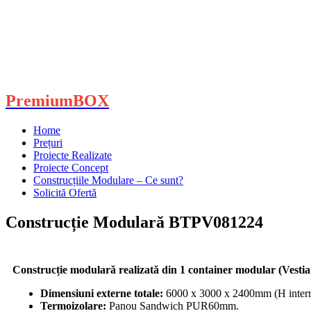
PremiumBOX
Home
Prețuri
Proiecte Realizate
Proiecte Concept
Construcțiile Modulare – Ce sunt?
Solicită Ofertă
Construcție Modulară BTPV081224
Construcție modulară realizată din 1 container modular (Vestia
Dimensiuni externe totale:
6000 x 3000 x 2400mm (H intern)
Termoizolare:
Panou Sandwich PUR60mm.