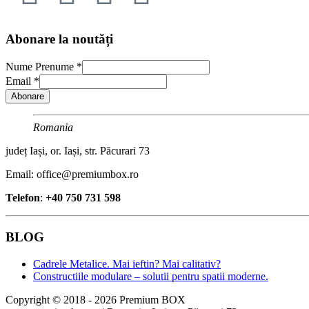
Abonare la noutăți
Nume Prenume
*
Email
*
Abonare
Romania
județ Iași, or. Iași, str. Păcurari 73
Email: office@premiumbox.ro
Telefon
:
+40 750 731 598
BLOG
Cadrele Metalice. Mai ieftin? Mai calitativ?
Constructiile modulare – solutii pentru spatii moderne.
Copyright © 2018 - 2026 Premium BOX