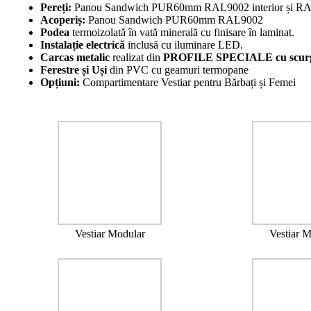
Pereți:
Panou Sandwich PUR60mm RAL9002 interior și RAL
Acoperiș:
Panou Sandwich PUR60mm RAL9002
Podea
termoizolată în vată minerală cu finisare în laminat.
Instalație electrică
inclusă cu iluminare LED.
Carcas metalic
realizat din
PROFILE SPECIALE
cu scur
Ferestre
și Uși
din PVC cu geamuri termopane
Opțiuni:
Compartimentare Vestiar pentru Bărbați și Femei
Vestiar Modular
Vestiar 