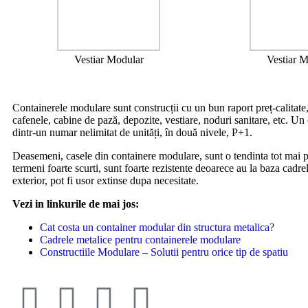
Vestiar Modular
Vestiar 
Containerele modulare sunt construcții cu un bun raport preț-calitate, c
cafenele, cabine de pază, depozite, vestiare, noduri sanitare, etc. Un 
dintr-un numar nelimitat de unități, în două nivele, P+1.
Deasemeni, casele din containere modulare, sunt o tendinta tot mai popu
termeni foarte scurti, sunt foarte rezistente deoarece au la baza cadrele
exterior, pot fi usor extinse dupa necesitate.
Vezi in linkurile de mai jos:
Cat costa un container modular din structura metalica?
Cadrele metalice pentru containerele modulare
Constructiile Modulare – Solutii pentru orice tip de spatiu