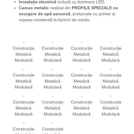
Instalație electrică
inclusă cu iluminare LED.
Carcas metalic
realizat din
PROFILE SPECIALE
cu
scurgere de apă ascunsă
, prelucrate cu primer și
vopsea rezistentă la factorii de mediu.
Construcție
Construcție
Construcție
Construcție
Metalică
Metalică
Metalică
Metalică
Modulară
Modulară
Modulară
Modulară
Construcție
Construcție
Construcție
Construcție
Metalică
Metalică
Metalică
Metalică
Modulară
Modulară
Modulară
Modulară
Construcție
Construcție
Construcție
Construcție
Metalică
Metalică
Metalică
Metalică
Modulară
Modulară
Modulară
Modulară
Construcție
Construcție