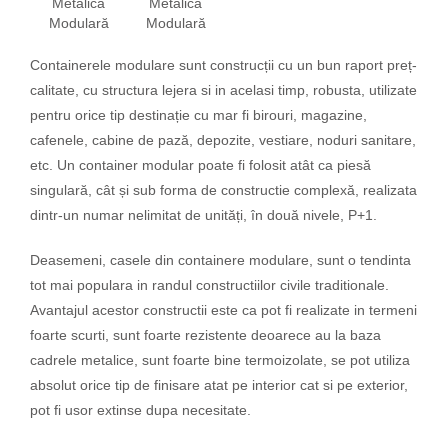
Metalică
Metalică
Modulară
Modulară
Containerele modulare sunt construcții cu un bun raport preț-
calitate, cu structura lejera si in acelasi timp, robusta, utilizate
pentru orice tip destinație cu mar fi birouri, magazine,
cafenele, cabine de pază, depozite, vestiare, noduri sanitare,
etc. Un container modular poate fi folosit atât ca piesă
singulară, cât și sub forma de constructie complexă, realizata
dintr-un numar nelimitat de unități, în două nivele, P+1.
Deasemeni, casele din containere modulare, sunt o tendinta
tot mai populara in randul constructiilor civile traditionale.
Avantajul acestor constructii este ca pot fi realizate in termeni
foarte scurti, sunt foarte rezistente deoarece au la baza
cadrele metalice, sunt foarte bine termoizolate, se pot utiliza
absolut orice tip de finisare atat pe interior cat si pe exterior,
pot fi usor extinse dupa necesitate.