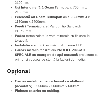
2100mm.
Uși Interioare fără Geam Termopan:
700mm x
2100mm.
Fereastră cu Geam Termopan dublu 24mm:
4 x
1150mm x 2400mm.
Pereți / Termoizolare:
Panouri tip Sandwich
PUR60mm.
Podea
termoizolată în vată minerală cu finisare în
teracotă.
Instalație electrică
inclusă cu iluminare LED.
Carcas metalic
realizat din
PROFILE ZINCATE
SPECIALE
cu scurgere de apă ascunsă
prelucrate cu
primer și vopsea rezistentă la factorii de mediu.
Opțional
Carcas metalic superior finisat cu etalbond
(decorativ):
6000mm x 6000mm x 600mm.
Finisare exterior cu saiding
.