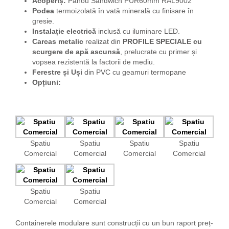
Acoperiș:
Panou Sandwich PUR60mm RAL9002
Podea
termoizolată în vată minerală cu finisare în
gresie.
Instalație electrică
inclusă cu iluminare LED.
Carcas metalic
realizat din
PROFILE SPECIALE
cu
scurgere de apă ascunsă
, prelucrate cu primer și
vopsea rezistentă la factorii de mediu.
Ferestre
și Uși
din PVC cu geamuri termopane
Opțiuni:
Spatiu
Spatiu
Spatiu
Spatiu
Comercial
Comercial
Comercial
Comercial
Spatiu
Spatiu
Comercial
Comercial
Containerele modulare sunt construcții cu un bun raport preț-