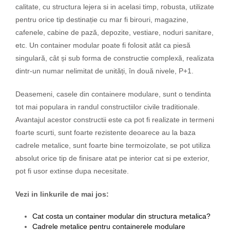
calitate, cu structura lejera si in acelasi timp, robusta, utilizate
pentru orice tip destinație cu mar fi birouri, magazine,
cafenele, cabine de pază, depozite, vestiare, noduri sanitare,
etc. Un container modular poate fi folosit atât ca piesă
singulară, cât și sub forma de constructie complexă, realizata
dintr-un numar nelimitat de unități, în două nivele, P+1.
Deasemeni, casele din containere modulare, sunt o tendinta
tot mai populara in randul constructiilor civile traditionale.
Avantajul acestor constructii este ca pot fi realizate in termeni
foarte scurti, sunt foarte rezistente deoarece au la baza
cadrele metalice, sunt foarte bine termoizolate, se pot utiliza
absolut orice tip de finisare atat pe interior cat si pe exterior,
pot fi usor extinse dupa necesitate.
Vezi in linkurile de mai jos:
Cat costa un container modular din structura metalica?
Cadrele metalice pentru containerele modulare