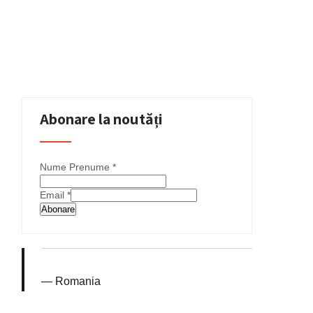
Abonare la noutăți
Nume Prenume
*
Email
*
Abonare
Romania