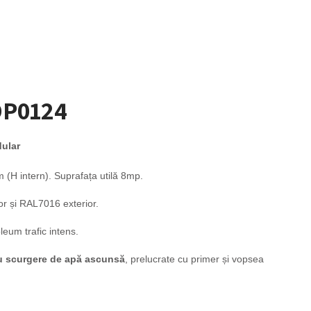
DP0124
dular
H intern). Suprafața utilă 8mp.
și RAL7016 exterior.
leum trafic intens.
u scurgere de apă ascunsă
, prelucrate cu primer și vopsea