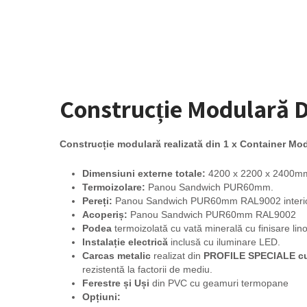
Construcție Modulară 
Construcție modulară realizată din 1 x Container Mo
Dimensiuni externe totale:
4200 x 2200 x 2400mm (
Termoizolare:
Panou Sandwich PUR60mm.
Pereți:
Panou Sandwich PUR60mm RAL9002 interior 
Acoperiș:
Panou Sandwich PUR60mm RAL9002
Podea
termoizolată cu vată minerală cu finisare lino
Instalație electrică
inclusă cu iluminare LED.
Carcas metalic
realizat din
PROFILE SPECIALE
c
rezistentă la factorii de mediu.
Ferestre
și Uși
din PVC cu geamuri termopane
Opțiuni: