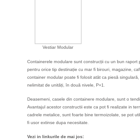
Vestiar Modular
Containerele modulare sunt construcții cu un bun raport preț
pentru orice tip destinație cu mar fi birouri, magazine, ca
container modular poate fi folosit atât ca piesă singulară
nelimitat de unități, în două nivele, P+1.
Deasemeni, casele din containere modulare, sunt o tendinta
Avantajul acestor constructii este ca pot fi realizate in t
cadrele metalice, sunt foarte bine termoizolate, se pot utili
fi usor extinse dupa necesitate.
Vezi in linkurile de mai jos: