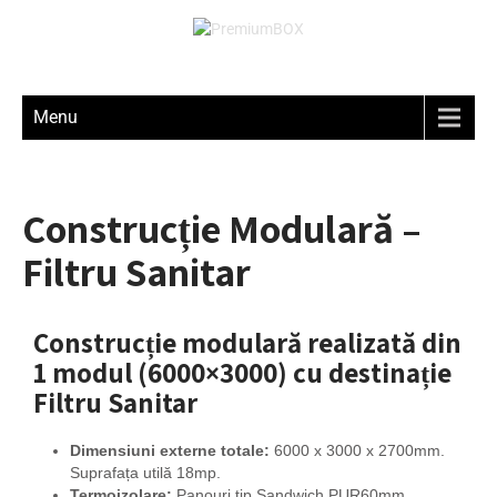
Menu
Construcție Modulară –
Filtru Sanitar
Construcție modulară realizată din
1 modul (6000×3000) cu destinație
Filtru Sanitar
Dimensiuni externe totale:
6000 x 3000 x 2700mm.
Suprafața utilă 18mp.
Termoizolare:
Panouri tip Sandwich PUR60mm.