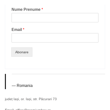
Nume Prenume
*
Email
*
Abonare
Romania
județ Iași, or. Iași, str. Păcurari 73
Email: office@premiumbox.ro