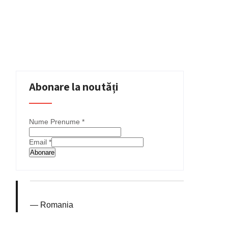
Abonare la noutăți
Nume Prenume
*
Email
*
Abonare
Romania