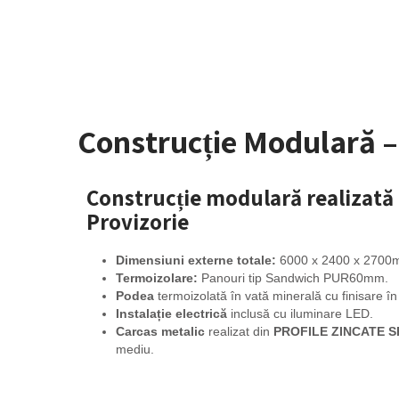
Construcție Modulară –
Construcție modulară realizată 
Provizorie
Dimensiuni externe totale:
6000 x 2400 x 2700m
Termoizolare:
Panouri tip Sandwich PUR60mm.
Podea
termoizolată în vată minerală cu finisare în
Instalație electrică
inclusă cu iluminare LED.
Carcas metalic
realizat din
PROFILE ZINCATE S
mediu.