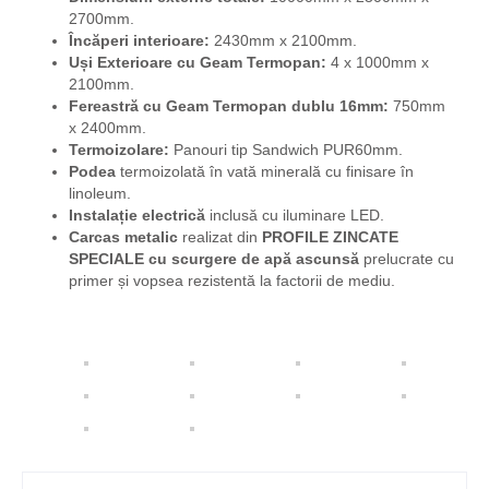
2700mm.
Încăperi interioare:
2430mm x 2100mm.
Uși Exterioare cu Geam Termopan:
4 x 1000mm x
2100mm.
Fereastră cu Geam Termopan dublu 16mm:
750mm
x 2400mm.
Termoizolare:
Panouri tip Sandwich PUR60mm.
Podea
termoizolată în vată minerală cu finisare în
linoleum.
Instalație electrică
inclusă cu iluminare LED.
Carcas metalic
realizat din
PROFILE ZINCATE
SPECIALE
cu scurgere de apă ascunsă
prelucrate cu
primer și vopsea rezistentă la factorii de mediu.