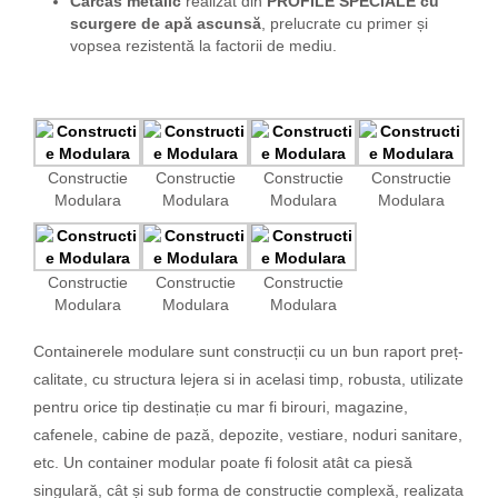
Carcas metalic
realizat din
PROFILE SPECIALE
cu
scurgere de apă ascunsă
, prelucrate cu primer și
vopsea rezistentă la factorii de mediu.
Constructie
Constructie
Constructie
Constructie
Modulara
Modulara
Modulara
Modulara
Constructie
Constructie
Constructie
Modulara
Modulara
Modulara
Containerele modulare sunt construcții cu un bun raport preț-
calitate, cu structura lejera si in acelasi timp, robusta, utilizate
pentru orice tip destinație cu mar fi birouri, magazine,
cafenele, cabine de pază, depozite, vestiare, noduri sanitare,
etc. Un container modular poate fi folosit atât ca piesă
singulară, cât și sub forma de constructie complexă, realizata