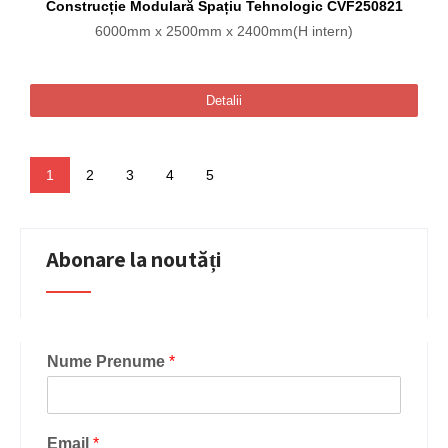
Construcție Modulară Spațiu Tehnologic CVF250821
6000mm x 2500mm x 2400mm(H intern)
Detalii
1
2
3
4
5
Abonare la noutăți
Nume Prenume
*
Email
*